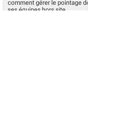
comment gérer le pointage de
ses équipes hors site
Pointage biométrique en
entreprise : autorisé ou interdit
en France ?