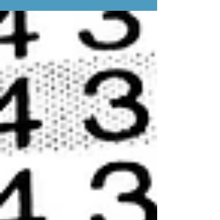
peut coûter cher. Redressement, litige prud'homal,
charge de la preuve renversée : les risques sont
réels. Bonne nouvelle : se mettre en conformité est
plus simple qu'on ne le croit.