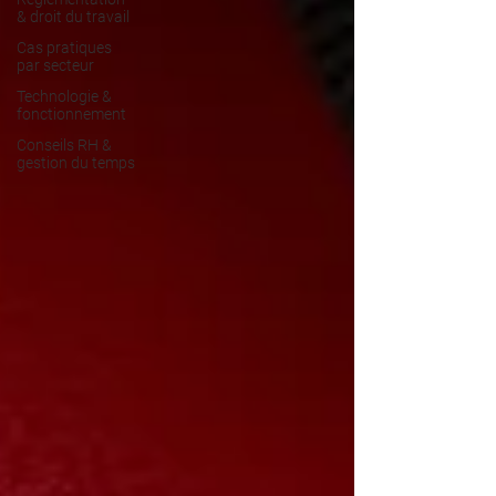
& droit du travail
Cas pratiques
par secteur
Technologie &
fonctionnement
Conseils RH &
gestion du temps