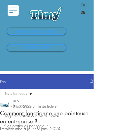
FR
DE
Réserver votre démo
04 76 98 30 99
Post
Tous les posts
BKS
Tous les posts
3 oct. 2022
5 min de lecture
Comment fonctionne une pointeuse
Réglementation & droit du travail
en entreprise ?
Cas pratiques par secteur
Dernière mise à jour :
9 janv. 2024