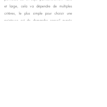
et large, cela va dépendre de multiples 
critères, le plus simple pour choisir une 
pointeuse est de demander conseil auprès 
d'une société spécialisée. N'hésitez donc 
pas à demander une démo avant de prendre 
votre décision. Vous pourrez ainsi comparer 
et évaluer quel produit vous convient le 
mieux.
Si vous souhaitez vous renseigner par vous 
même nous avons rédigé deux articles 
complets sur le sujet pour aider les 
entreprises à choisir la bonne solution de 
pointage :
guide d'achat d'une pointeus
e (avec 
comparatif de prix).