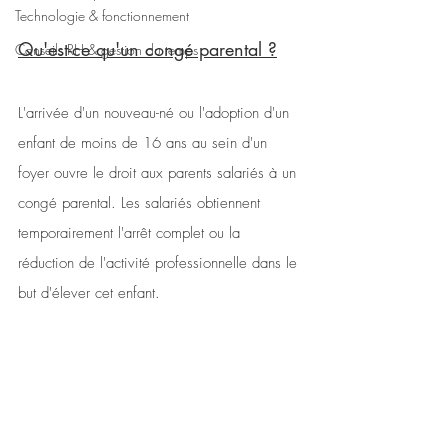
Technologie & fonctionnement
Qu'est-ce qu'un congé parental ?
Conseils RH & gestion du temps
L'arrivée d'un nouveau-né ou l'adoption d'un 
enfant de moins de 16 ans au sein d'un 
foyer ouvre le droit aux parents salariés à un 
congé parental. Les salariés obtiennent 
temporairement l'arrêt complet ou la 
réduction de l'activité professionnelle dans le 
but d'élever cet enfant.