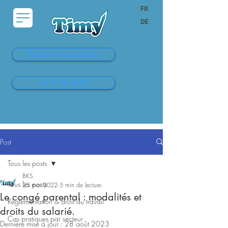
FR
DE
Réserver votre démo
04 76 98 30 99
Post
Tous les posts
BKS
Tous les posts
25 mai 2022
5 min de lecture
Le congé parental : modalités et
Réglementation & droit du travail
droits du salarié.
Cas pratiques par secteur
Dernière mise à jour :
28 août 2023